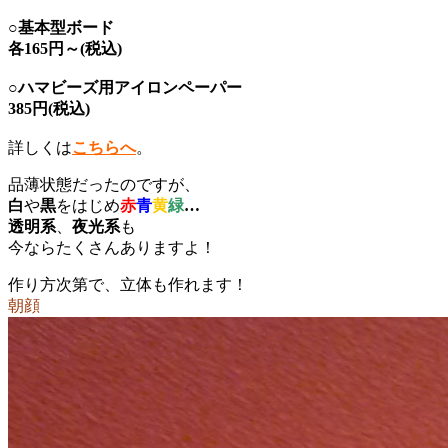
○基本型ボード
各165円～(税込)
○ハマビーズ用アイロンペーパー
385円(税込)
詳しくは
こちらへ
。
品薄状態だったのですが、
白
や
黒
をはじめ
赤
青
黄
緑
…
透明系
、
夜光系
も
今ならたくさんありますよ！
作り方次第で、立体も作れます！
朝顔