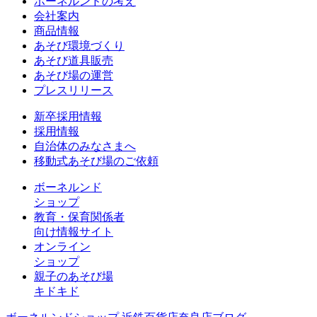
ボーネルンドの考え
会社案内
商品情報
あそび環境づくり
あそび道具販売
あそび場の運営
プレスリリース
新卒採用情報
採用情報
自治体のみなさまへ
移動式あそび場のご依頼
ボーネルンド
ショップ
教育・保育関係者
向け情報サイト
オンライン
ショップ
親子のあそび場
キドキド