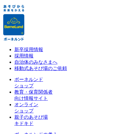
新卒採用情報
採用情報
自治体のみなさまへ
移動式あそび場のご依頼
ボーネルンド
ショップ
教育・保育関係者
向け情報サイト
オンライン
ショップ
親子のあそび場
キドキド