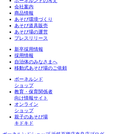
ボーネルンドの考え
会社案内
商品情報
あそび環境づくり
あそび道具販売
あそび場の運営
プレスリリース
新卒採用情報
採用情報
自治体のみなさまへ
移動式あそび場のご依頼
ボーネルンド
ショップ
教育・保育関係者
向け情報サイト
オンライン
ショップ
親子のあそび場
キドキド