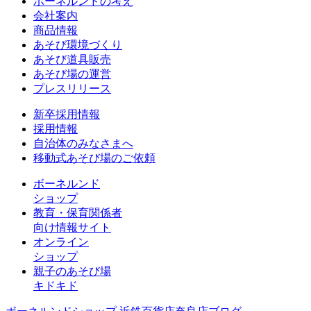
ボーネルンドの考え
会社案内
商品情報
あそび環境づくり
あそび道具販売
あそび場の運営
プレスリリース
新卒採用情報
採用情報
自治体のみなさまへ
移動式あそび場のご依頼
ボーネルンド
ショップ
教育・保育関係者
向け情報サイト
オンライン
ショップ
親子のあそび場
キドキド