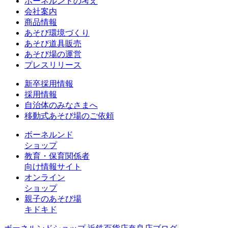
ボーネルンドの考え
会社案内
商品情報
あそび環境づくり
あそび道具販売
あそび場の運営
プレスリリース
新卒採用情報
採用情報
自治体のみなさまへ
移動式あそび場のご依頼
ボーネルンド
ショップ
教育・保育関係者
向け情報サイト
オンライン
ショップ
親子のあそび場
キドキド