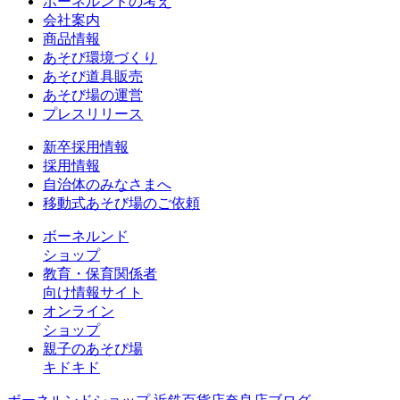
ボーネルンドの考え
会社案内
商品情報
あそび環境づくり
あそび道具販売
あそび場の運営
プレスリリース
新卒採用情報
採用情報
自治体のみなさまへ
移動式あそび場のご依頼
ボーネルンド
ショップ
教育・保育関係者
向け情報サイト
オンライン
ショップ
親子のあそび場
キドキド