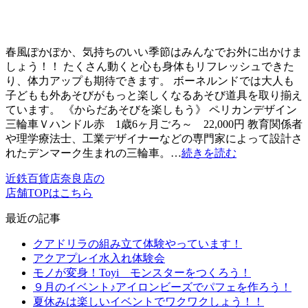
春風ぽかぽか、気持ちのいい季節はみんなでお外に出かけま
しょう！！ たくさん動くと心も身体もリフレッシュできた
り、体力アップも期待できます。 ボーネルンドでは大人も
子どもも外あそびがもっと楽しくなるあそび道具を取り揃え
ています。 《からだあそびを楽しもう》 ペリカンデザイン
三輪車Ｖハンドル赤 1歳6ヶ月ごろ～ 22,000円 教育関係者
や理学療法士、工業デザイナーなどの専門家によって設計さ
れたデンマーク生まれの三輪車。…
続きを読む
近鉄百貨店奈良店の
店舗TOPはこちら
最近の記事
クアドリラの組み立て体験やっています！
アクアプレイ水入れ体験会
モノが変身！Toyi モンスターをつくろう！
９月のイベント♪アイロンビーズでパフェを作ろう！
夏休みは楽しいイベントでワクワクしょう！！