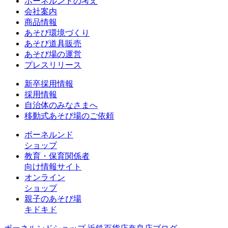
ボーネルンドの考え
会社案内
商品情報
あそび環境づくり
あそび道具販売
あそび場の運営
プレスリリース
新卒採用情報
採用情報
自治体のみなさまへ
移動式あそび場のご依頼
ボーネルンド
ショップ
教育・保育関係者
向け情報サイト
オンライン
ショップ
親子のあそび場
キドキド