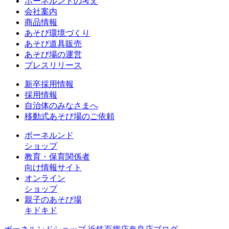
ボーネルンドの考え
会社案内
商品情報
あそび環境づくり
あそび道具販売
あそび場の運営
プレスリリース
新卒採用情報
採用情報
自治体のみなさまへ
移動式あそび場のご依頼
ボーネルンド
ショップ
教育・保育関係者
向け情報サイト
オンライン
ショップ
親子のあそび場
キドキド