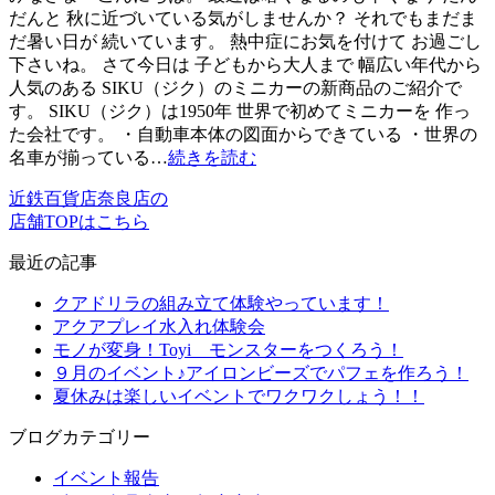
だんと 秋に近づいている気がしませんか？ それでもまだま
だ暑い日が 続いています。 熱中症にお気を付けて お過ごし
下さいね。 さて今日は 子どもから大人まで 幅広い年代から
人気のある SIKU（ジク）のミニカーの新商品のご紹介で
す。 SIKU（ジク）は1950年 世界で初めてミニカーを 作っ
た会社です。 ・自動車本体の図面からできている ・世界の
名車が揃っている…
続きを読む
近鉄百貨店奈良店の
店舗TOPはこちら
最近の記事
クアドリラの組み立て体験やっています！
アクアプレイ水入れ体験会
モノが変身！Toyi モンスターをつくろう！
９月のイベント♪アイロンビーズでパフェを作ろう！
夏休みは楽しいイベントでワクワクしょう！！
ブログカテゴリー
イベント報告