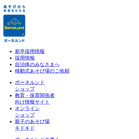
新卒採用情報
採用情報
自治体のみなさまへ
移動式あそび場のご依頼
ボーネルンド
ショップ
教育・保育関係者
向け情報サイト
オンライン
ショップ
親子のあそび場
キドキド