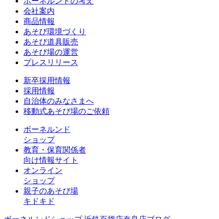
ボーネルンドの考え
会社案内
商品情報
あそび環境づくり
あそび道具販売
あそび場の運営
プレスリリース
新卒採用情報
採用情報
自治体のみなさまへ
移動式あそび場のご依頼
ボーネルンド
ショップ
教育・保育関係者
向け情報サイト
オンライン
ショップ
親子のあそび場
キドキド