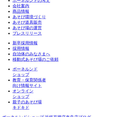
ボーネルンドの考え
会社案内
商品情報
あそび環境づくり
あそび道具販売
あそび場の運営
プレスリリース
新卒採用情報
採用情報
自治体のみなさまへ
移動式あそび場のご依頼
ボーネルンド
ショップ
教育・保育関係者
向け情報サイト
オンライン
ショップ
親子のあそび場
キドキド