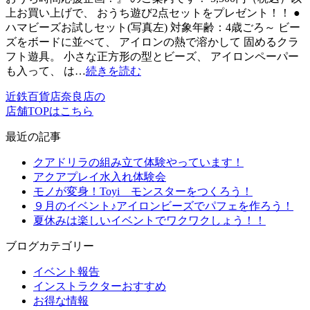
上お買い上げで、 おうち遊び2点セットをプレゼント！！ ●
ハマビーズお試しセット(写真左) 対象年齢：4歳ごろ～ ビー
ズをボードに並べて、 アイロンの熱で溶かして 固めるクラ
フト遊具。 小さな正方形の型とビーズ、 アイロンペーパー
も入って、 は…
続きを読む
近鉄百貨店奈良店の
店舗TOPはこちら
最近の記事
クアドリラの組み立て体験やっています！
アクアプレイ水入れ体験会
モノが変身！Toyi モンスターをつくろう！
９月のイベント♪アイロンビーズでパフェを作ろう！
夏休みは楽しいイベントでワクワクしょう！！
ブログカテゴリー
イベント報告
インストラクターおすすめ
お得な情報