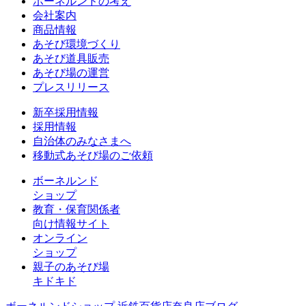
ボーネルンドの考え
会社案内
商品情報
あそび環境づくり
あそび道具販売
あそび場の運営
プレスリリース
新卒採用情報
採用情報
自治体のみなさまへ
移動式あそび場のご依頼
ボーネルンド
ショップ
教育・保育関係者
向け情報サイト
オンライン
ショップ
親子のあそび場
キドキド