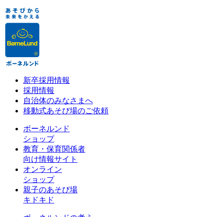
新卒採用情報
採用情報
自治体のみなさまへ
移動式あそび場のご依頼
ボーネルンド
ショップ
教育・保育関係者
向け情報サイト
オンライン
ショップ
親子のあそび場
キドキド