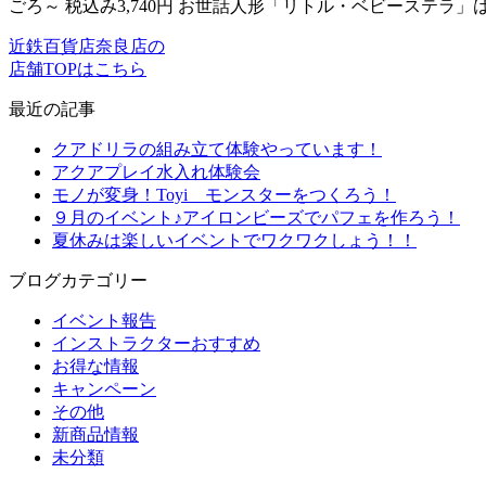
ごろ～ 税込み3,740円 お世話人形「リトル・ベビーステラ」
近鉄百貨店奈良店の
店舗TOPはこちら
最近の記事
クアドリラの組み立て体験やっています！
アクアプレイ水入れ体験会
モノが変身！Toyi モンスターをつくろう！
９月のイベント♪アイロンビーズでパフェを作ろう！
夏休みは楽しいイベントでワクワクしょう！！
ブログカテゴリー
イベント報告
インストラクターおすすめ
お得な情報
キャンペーン
その他
新商品情報
未分類