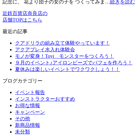
記念に、 花より団子の女の子を つくってみま…
続きを読む
近鉄百貨店奈良店の
店舗TOPはこちら
最近の記事
クアドリラの組み立て体験やっています！
アクアプレイ水入れ体験会
モノが変身！Toyi モンスターをつくろう！
９月のイベント♪アイロンビーズでパフェを作ろう！
夏休みは楽しいイベントでワクワクしょう！！
ブログカテゴリー
イベント報告
インストラクターおすすめ
お得な情報
キャンペーン
その他
新商品情報
未分類