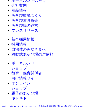
ボーネルンドの考え
会社案内
商品情報
あそび環境づくり
あそび道具販売
あそび場の運営
プレスリリース
新卒採用情報
採用情報
自治体のみなさまへ
移動式あそび場のご依頼
ボーネルンド
ショップ
教育・保育関係者
向け情報サイト
オンライン
ショップ
親子のあそび場
キドキド