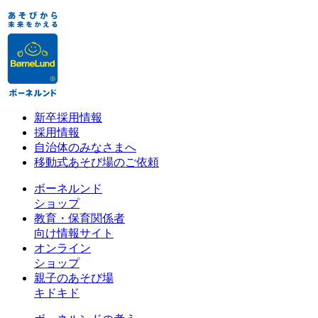
新卒採用情報
採用情報
自治体のみなさまへ
移動式あそび場のご依頼
ボーネルンド
ショップ
教育・保育関係者
向け情報サイト
オンライン
ショップ
親子のあそび場
キドキド