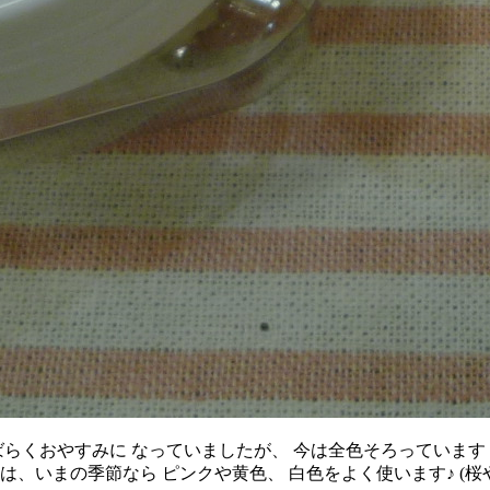
らくおやすみに なっていましたが、 今は全色そろっています！ ●
私は、いまの季節なら ピンクや黄色、 白色をよく使います♪ (桜