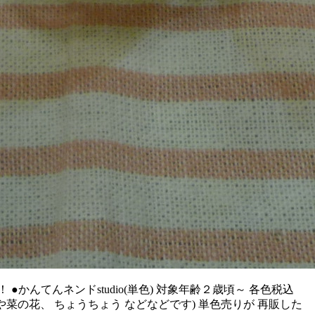
かんてんネンドstudio(単色) 対象年齢２歳頃～ 各色税込
や菜の花、 ちょうちょう などなどです) 単色売りが 再販した