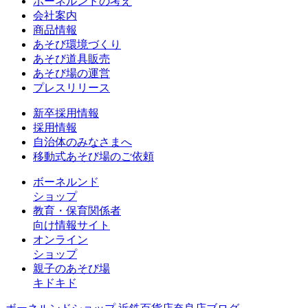
ボーネルンドの考え
会社案内
商品情報
あそび環境づくり
あそび道具販売
あそび場の運営
プレスリリース
新卒採用情報
採用情報
自治体のみなさまへ
移動式あそび場のご依頼
ボーネルンド
ショップ
教育・保育関係者
向け情報サイト
オンライン
ショップ
親子のあそび場
キドキド