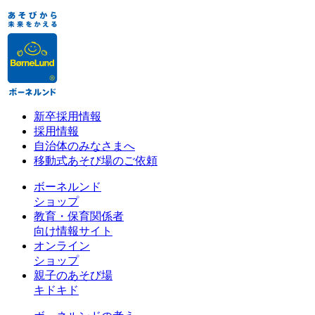
新卒採用情報
採用情報
自治体のみなさまへ
移動式あそび場のご依頼
ボーネルンド
ショップ
教育・保育関係者
向け情報サイト
オンライン
ショップ
親子のあそび場
キドキド