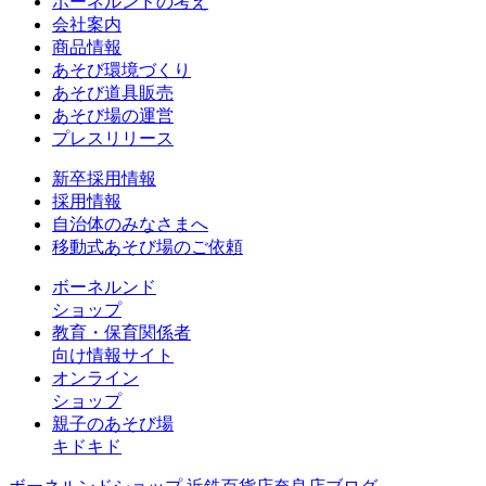
ボーネルンドの考え
会社案内
商品情報
あそび環境づくり
あそび道具販売
あそび場の運営
プレスリリース
新卒採用情報
採用情報
自治体のみなさまへ
移動式あそび場のご依頼
ボーネルンド
ショップ
教育・保育関係者
向け情報サイト
オンライン
ショップ
親子のあそび場
キドキド