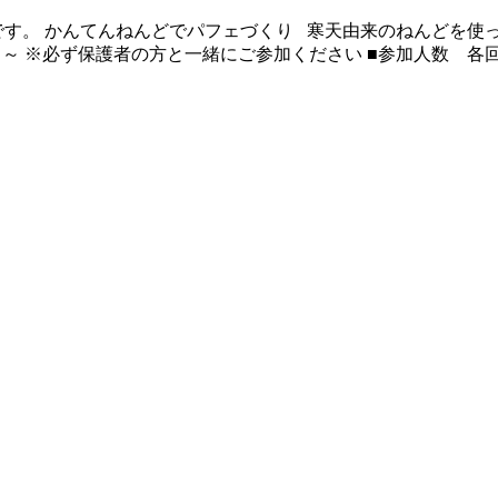
す。 かんてんねんどでパフェづくり 寒天由来のねんどを使って
対象年齢 3歳ごろ～ ※必ず保護者の方と一緒にご参加ください ■参加