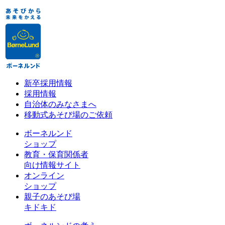
新卒採用情報
採用情報
自治体のみなさまへ
移動式あそび場のご依頼
ボーネルンド
ショップ
教育・保育関係者
向け情報サイト
オンライン
ショップ
親子のあそび場
キドキド