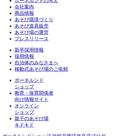
ボーネルンドの考え
会社案内
商品情報
あそび環境づくり
あそび道具販売
あそび場の運営
プレスリリース
新卒採用情報
採用情報
自治体のみなさまへ
移動式あそび場のご依頼
ボーネルンド
ショップ
教育・保育関係者
向け情報サイト
オンライン
ショップ
親子のあそび場
キドキド