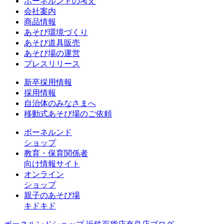
ボーネルンドの考え
会社案内
商品情報
あそび環境づくり
あそび道具販売
あそび場の運営
プレスリリース
新卒採用情報
採用情報
自治体のみなさまへ
移動式あそび場のご依頼
ボーネルンド
ショップ
教育・保育関係者
向け情報サイト
オンライン
ショップ
親子のあそび場
キドキド