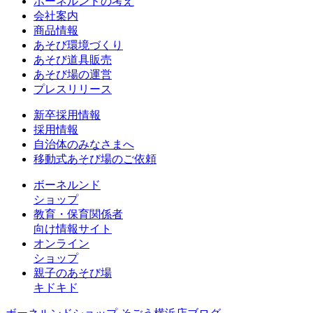
ボーネルンドの考え
会社案内
商品情報
あそび環境づくり
あそび道具販売
あそび場の運営
プレスリリース
新卒採用情報
採用情報
自治体のみなさまへ
移動式あそび場のご依頼
ボーネルンド
ショップ
教育・保育関係者
向け情報サイト
オンライン
ショップ
親子のあそび場
キドキド