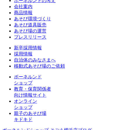
ボーネルンドの考え
会社案内
商品情報
あそび環境づくり
あそび道具販売
あそび場の運営
プレスリリース
新卒採用情報
採用情報
自治体のみなさまへ
移動式あそび場のご依頼
ボーネルンド
ショップ
教育・保育関係者
向け情報サイト
オンライン
ショップ
親子のあそび場
キドキド