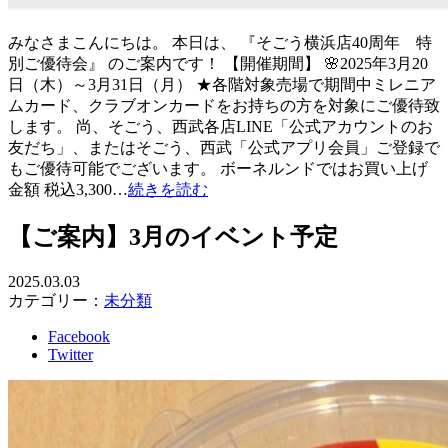
みなさまこんにちは。 本日は、 『そごう横浜店40周年 特
別ご優待会』 のご案内です！ 【開催期間】 🌸2025年3月20
日（木）～3月31日（月） ★各階対象売場で期間中ミレニア
ムカード、クラブオンカードをお持ちの方を対象にご優待致
します。 尚、そごう、西武各店LINE「公式アカウントのお
友だち」、またはそごう、西武「公式アプリ会員」ご登録で
もご優待可能でございます。 ボーネルンドではお買い上げ
金額 税込3,300…
続きを読む
【ご案内】3月のイベント予定
2025.03.03
カテゴリー：
未分類
Facebook
Twitter