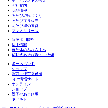
ボーネルンドの考え
会社案内
商品情報
あそび環境づくり
あそび道具販売
あそび場の運営
プレスリリース
新卒採用情報
採用情報
自治体のみなさまへ
移動式あそび場のご依頼
ボーネルンド
ショップ
教育・保育関係者
向け情報サイト
オンライン
ショップ
親子のあそび場
キドキド