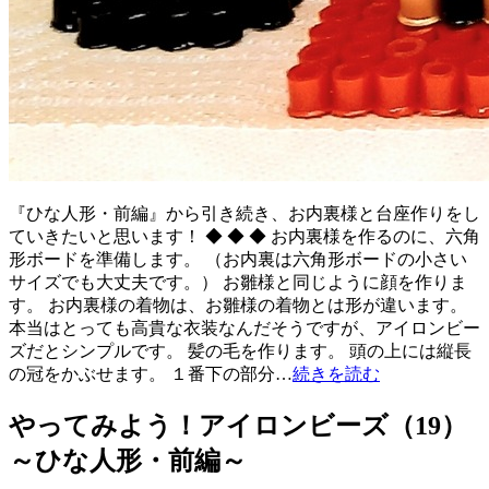
『ひな人形・前編』から引き続き、お内裏様と台座作りをし
ていきたいと思います！ ◆ ◆ ◆ お内裏様を作るのに、六角
形ボードを準備します。 （お内裏は六角形ボードの小さい
サイズでも大丈夫です。） お雛様と同じように顔を作りま
す。 お内裏様の着物は、お雛様の着物とは形が違います。
本当はとっても高貴な衣装なんだそうですが、アイロンビー
ズだとシンプルです。 髪の毛を作ります。 頭の上には縦長
の冠をかぶせます。 １番下の部分…
続きを読む
やってみよう！アイロンビーズ（19）
～ひな人形・前編～