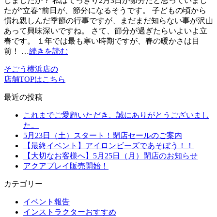
しましたか？ 私はてっきり2月3日が節分だと思っていまし
たが”立春”前日が、節分になるそうです。 子どもの頃から
慣れ親しんだ季節の行事ですが、まだまだ知らない事が沢山
あって興味深いですね。 さて、節分が過ぎたらいよいよ立
春です。 １年では最も寒い時期ですが、春の暖かさは目
前！ …
続きを読む
そごう横浜店の
店舗TOPはこちら
最近の投稿
これまでご愛顧いただき、誠にありがとうございまし
た。
5月23日（土）スタート！閉店セールのご案内
【最終イベント】アイロンビーズであそぼう！！
【大切なお客様へ】5月25日（月）閉店のお知らせ
アクアプレイ販売開始！
カテゴリー
イベント報告
インストラクターおすすめ