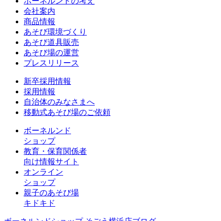
ボーネルンドの考え
会社案内
商品情報
あそび環境づくり
あそび道具販売
あそび場の運営
プレスリリース
新卒採用情報
採用情報
自治体のみなさまへ
移動式あそび場のご依頼
ボーネルンド
ショップ
教育・保育関係者
向け情報サイト
オンライン
ショップ
親子のあそび場
キドキド