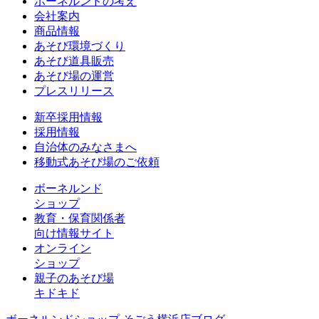
ボーネルンドの考え
会社案内
商品情報
あそび環境づくり
あそび道具販売
あそび場の運営
プレスリリース
新卒採用情報
採用情報
自治体のみなさまへ
移動式あそび場のご依頼
ボーネルンド
ショップ
教育・保育関係者
向け情報サイト
オンライン
ショップ
親子のあそび場
キドキド