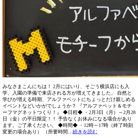
みなさまこんにちは！ 2月にはいり、そごう横浜店にも入
学、入園の準備で来店される方が増えてきました。 自然と
学びが増える時期、アルファベットにちょっとだけ親しめる
イベントなどいかがでしょうか？ 『アルファベット＆モチ
ーフマグネットつくり！』 ◆日程◆ ・2月3日（月）～2月28
日（金）の平日限定！！ 予告なくお休みになる場合があり
ます。ご了承ください。 ◆時間◆ ・12時～17時（終了時刻
変更の場合あり） （所要時間…
続きを読む