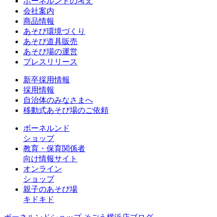
ボーネルンドの考え
会社案内
商品情報
あそび環境づくり
あそび道具販売
あそび場の運営
プレスリリース
新卒採用情報
採用情報
自治体のみなさまへ
移動式あそび場のご依頼
ボーネルンド
ショップ
教育・保育関係者
向け情報サイト
オンライン
ショップ
親子のあそび場
キドキド