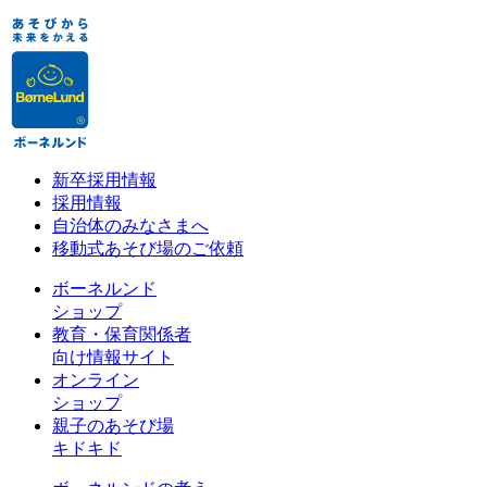
新卒採用情報
採用情報
自治体のみなさまへ
移動式あそび場のご依頼
ボーネルンド
ショップ
教育・保育関係者
向け情報サイト
オンライン
ショップ
親子のあそび場
キドキド