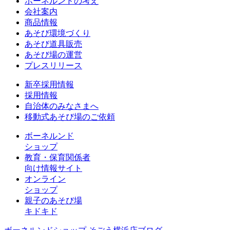
ボーネルンドの考え
会社案内
商品情報
あそび環境づくり
あそび道具販売
あそび場の運営
プレスリリース
新卒採用情報
採用情報
自治体のみなさまへ
移動式あそび場のご依頼
ボーネルンド
ショップ
教育・保育関係者
向け情報サイト
オンライン
ショップ
親子のあそび場
キドキド