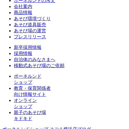
ボーネルンドの考え
会社案内
商品情報
あそび環境づくり
あそび道具販売
あそび場の運営
プレスリリース
新卒採用情報
採用情報
自治体のみなさまへ
移動式あそび場のご依頼
ボーネルンド
ショップ
教育・保育関係者
向け情報サイト
オンライン
ショップ
親子のあそび場
キドキド