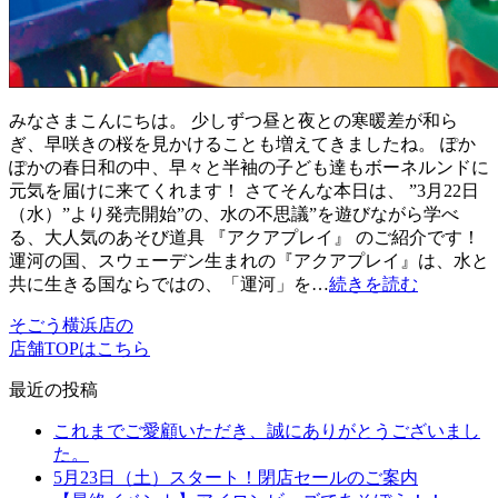
みなさまこんにちは。 少しずつ昼と夜との寒暖差が和ら
ぎ、早咲きの桜を見かけることも増えてきましたね。 ぽか
ぽかの春日和の中、早々と半袖の子ども達もボーネルンドに
元気を届けに来てくれます！ さてそんな本日は、 ”3月22日
（水）”より発売開始”の、水の不思議”を遊びながら学べ
る、大人気のあそび道具 『アクアプレイ』 のご紹介です！
運河の国、スウェーデン生まれの『アクアプレイ』は、水と
共に生きる国ならではの、「運河」を…
続きを読む
そごう横浜店の
店舗TOPはこちら
最近の投稿
これまでご愛顧いただき、誠にありがとうございまし
た。
5月23日（土）スタート！閉店セールのご案内