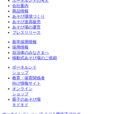
ボーネルンドの考え
会社案内
商品情報
あそび環境づくり
あそび道具販売
あそび場の運営
プレスリリース
新卒採用情報
採用情報
自治体のみなさまへ
移動式あそび場のご依頼
ボーネルンド
ショップ
教育・保育関係者
向け情報サイト
オンライン
ショップ
親子のあそび場
キドキド