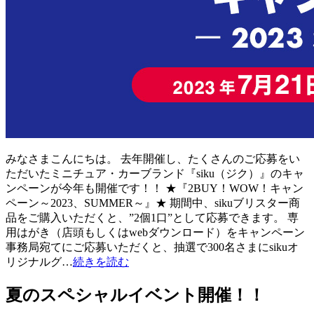
みなさまこんにちは。 去年開催し、たくさんのご応募をい
ただいたミニチュア・カーブランド『siku（ジク）』のキャ
ンペーンが今年も開催です！！ ★『2BUY！WOW！キャン
ペーン～2023、SUMMER～』★ 期間中、sikuブリスター商
品をご購入いただくと、”2個1口”として応募できます。 専
用はがき（店頭もしくはwebダウンロード）をキャンペーン
事務局宛てにご応募いただくと、抽選で300名さまにsikuオ
リジナルグ…
続きを読む
夏のスペシャルイベント開催！！