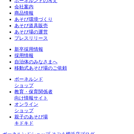
ボーネルンドの考え
会社案内
商品情報
あそび環境づくり
あそび道具販売
あそび場の運営
プレスリリース
新卒採用情報
採用情報
自治体のみなさまへ
移動式あそび場のご依頼
ボーネルンド
ショップ
教育・保育関係者
向け情報サイト
オンライン
ショップ
親子のあそび場
キドキド