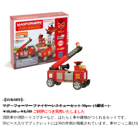
【15％OFF】
マグ・フォーマー ファイヤーレスキューセット 50pcs（3歳頃～）
￥10,340
→￥8,789
ご好評につき完売いたしました
消防車や消防ヘリコプターなど、はたらく車や建物がつくれるセットです。
50ピース入りでブックレットには50の作例が掲載されています。車やごっこ遊