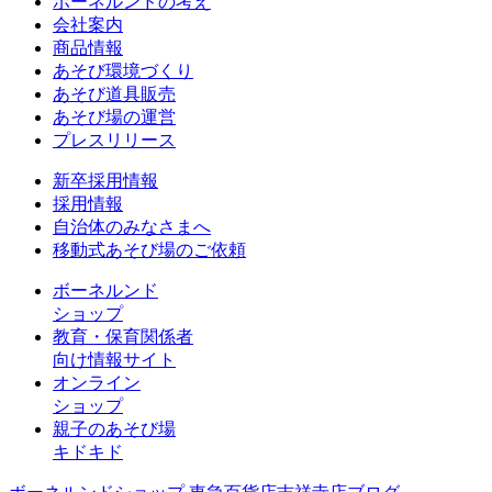
ボーネルンドの考え
会社案内
商品情報
あそび環境づくり
あそび道具販売
あそび場の運営
プレスリリース
新卒採用情報
採用情報
自治体のみなさまへ
移動式あそび場のご依頼
ボーネルンド
ショップ
教育・保育関係者
向け情報サイト
オンライン
ショップ
親子のあそび場
キドキド