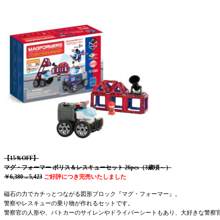
【15％OFF】
マグ・フォーマー ボリス＆レスキューセット 26pcs（3歳頃～）
￥6,3
80→5,423
ご好評につき完売いたしました
磁石の力でカチっとつながる図形ブロック『マグ・フォーマー』。
警察やレスキューの乗り物が作れるセットです。
警察官の人形や、パトカーのサイレンやドライバーシートもあり、大好きな警察