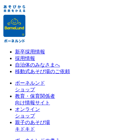
新卒採用情報
採用情報
自治体のみなさまへ
移動式あそび場のご依頼
ボーネルンド
ショップ
教育・保育関係者
向け情報サイト
オンライン
ショップ
親子のあそび場
キドキド