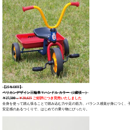
【25％OFF】
ペリカンデザイン三輪車 Vハンドル カラー（2歳頃～）
￥27,500
→￥20,625
ご好評につき完売いたしました
全身を使って踏ん張ることで踏み込む力や足の筋力、バランス感覚が身につく、
安定感のあるつくりで、はじめての乗り物にぴったり。