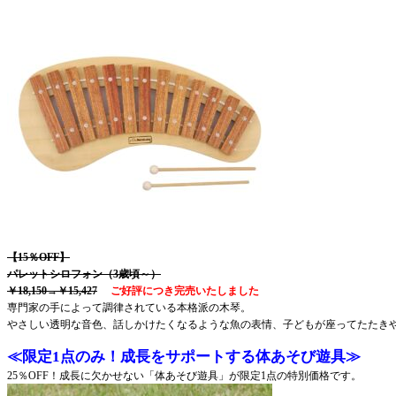
【15％OFF】
パレットシロフォン（3歳頃～）
￥18,150
→￥15,427
ご好評につき完売いたしました
専門家の手によって調律されている本格派の木琴。
やさしい透明な音色、話しかけたくなるような魚の表情、子どもが座ってたたき
≪限定1点のみ！成長をサポートする体あそび遊具≫
25％OFF！成長に欠かせない「体あそび遊具」が限定1点の特別価格です。