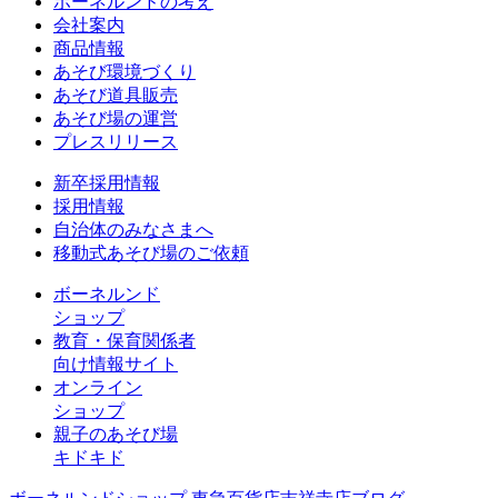
ボーネルンドの考え
会社案内
商品情報
あそび環境づくり
あそび道具販売
あそび場の運営
プレスリリース
新卒採用情報
採用情報
自治体のみなさまへ
移動式あそび場のご依頼
ボーネルンド
ショップ
教育・保育関係者
向け情報サイト
オンライン
ショップ
親子のあそび場
キドキド