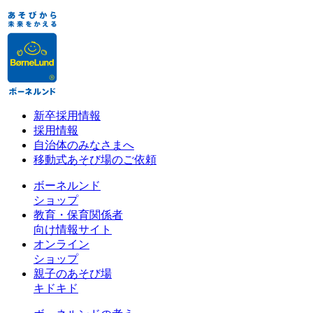
新卒採用情報
採用情報
自治体のみなさまへ
移動式あそび場のご依頼
ボーネルンド
ショップ
教育・保育関係者
向け情報サイト
オンライン
ショップ
親子のあそび場
キドキド