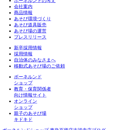
ボーネルンドの考え
会社案内
商品情報
あそび環境づくり
あそび道具販売
あそび場の運営
プレスリリース
新卒採用情報
採用情報
自治体のみなさまへ
移動式あそび場のご依頼
ボーネルンド
ショップ
教育・保育関係者
向け情報サイト
オンライン
ショップ
親子のあそび場
キドキド