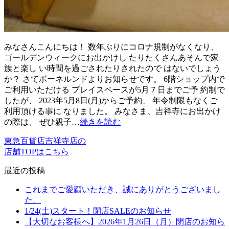
みなさんこんにちは！ 数年ぶりにコロナ規制がなくなり、
ゴールデンウィークにお出かけし たりたくさんあそんで家
族と楽し い時間を過ごされたりされたので はないでしょう
か？ さてボーネルンドよりお知らせです。 6階ショップ内で
ご利用いただける プレイスペースが5月７日までご予 約制で
したが、 2023年5月8日(月)からご予約、 年令制限もなくご
利用頂ける事に なりました。 みなさま、吉祥寺にお出かけ
の際は、 ぜひ親子…
続きを読む
東急百貨店吉祥寺店の
店舗TOPはこちら
最近の投稿
これまでご愛顧いただき、誠にありがとうございまし
た。
1/24(土)スタート！閉店SALEのお知らせ
【大切なお客様へ】2026年1月26日（月）閉店のお知ら