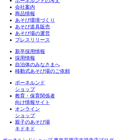
ボーネルンドの考え
会社案内
商品情報
あそび環境づくり
あそび道具販売
あそび場の運営
プレスリリース
新卒採用情報
採用情報
自治体のみなさまへ
移動式あそび場のご依頼
ボーネルンド
ショップ
教育・保育関係者
向け情報サイト
オンライン
ショップ
親子のあそび場
キドキド