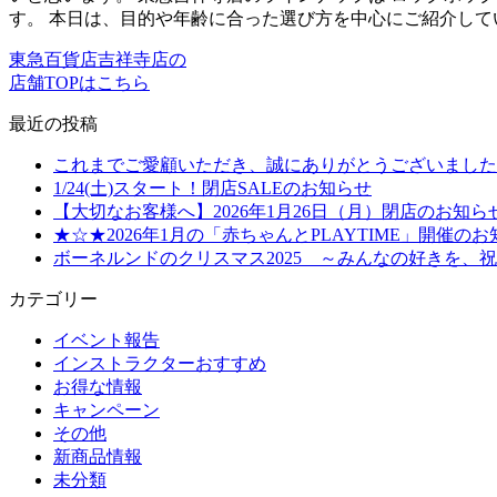
す。 本日は、目的や年齢に合った選び方を中心にご紹介して
東急百貨店吉祥寺店の
店舗TOPはこちら
最近の投稿
これまでご愛顧いただき、誠にありがとうございました
1/24(土)スタート！閉店SALEのお知らせ
【大切なお客様へ】2026年1月26日（月）閉店のお知ら
★☆★2026年1月の「赤ちゃんとPLAYTIME」開催の
ボーネルンドのクリスマス2025 ～みんなの好きを、
カテゴリー
イベント報告
インストラクターおすすめ
お得な情報
キャンペーン
その他
新商品情報
未分類