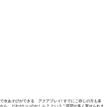
で水あそびができる アクアプレイ! すでにご存じの方も多
様から、どれがいいのかしら？ というご質問が多く寄せられま