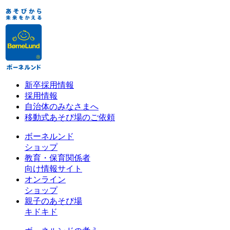
新卒採用情報
採用情報
自治体のみなさまへ
移動式あそび場のご依頼
ボーネルンド
ショップ
教育・保育関係者
向け情報サイト
オンライン
ショップ
親子のあそび場
キドキド