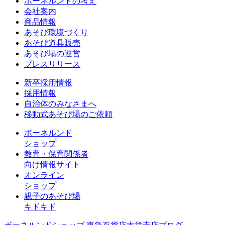
ボーネルンドの考え
会社案内
商品情報
あそび環境づくり
あそび道具販売
あそび場の運営
プレスリリース
新卒採用情報
採用情報
自治体のみなさまへ
移動式あそび場のご依頼
ボーネルンド
ショップ
教育・保育関係者
向け情報サイト
オンライン
ショップ
親子のあそび場
キドキド