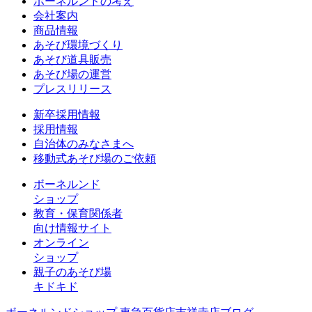
ボーネルンドの考え
会社案内
商品情報
あそび環境づくり
あそび道具販売
あそび場の運営
プレスリリース
新卒採用情報
採用情報
自治体のみなさまへ
移動式あそび場のご依頼
ボーネルンド
ショップ
教育・保育関係者
向け情報サイト
オンライン
ショップ
親子のあそび場
キドキド