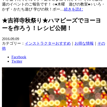
週のイベントのご報告です！ ○●木曜 遊びの教室●○ いろ・
かず・かたち遊び 学びの秋！ボー…
続きを読む
★吉祥寺秋祭り★ハマビーズでヨーヨ
ーを作ろう！レシピ公開！
2016.09.09
カテゴリー：
インストラクターおすすめ
｜
お得な情報
｜
その
他
Facebook
Twitter