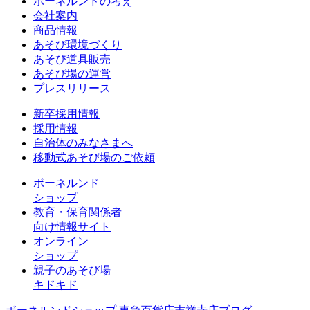
ボーネルンドの考え
会社案内
商品情報
あそび環境づくり
あそび道具販売
あそび場の運営
プレスリリース
新卒採用情報
採用情報
自治体のみなさまへ
移動式あそび場のご依頼
ボーネルンド
ショップ
教育・保育関係者
向け情報サイト
オンライン
ショップ
親子のあそび場
キドキド