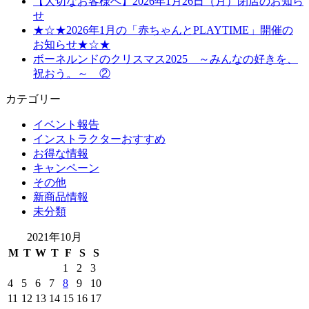
【大切なお客様へ】2026年1月26日（月）閉店のお知ら
せ
★☆★2026年1月の「赤ちゃんとPLAYTIME」開催の
お知らせ★☆★
ボーネルンドのクリスマス2025 ～みんなの好きを、
祝おう。～ ②
カテゴリー
イベント報告
インストラクターおすすめ
お得な情報
キャンペーン
その他
新商品情報
未分類
2021年10月
M
T
W
T
F
S
S
1
2
3
4
5
6
7
8
9
10
11
12
13
14
15
16
17