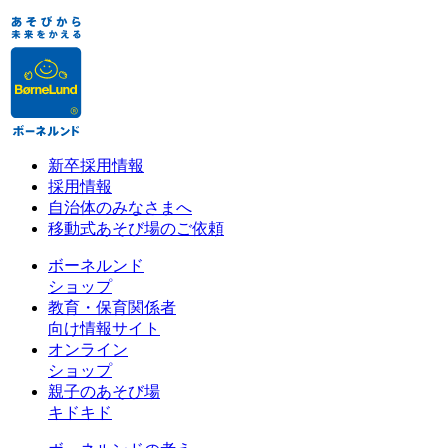
新卒採用情報
採用情報
自治体のみなさまへ
移動式あそび場のご依頼
ボーネルンド
ショップ
教育・保育関係者
向け情報サイト
オンライン
ショップ
親子のあそび場
キドキド