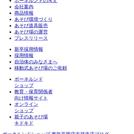
ボーネルンドの考え
会社案内
商品情報
あそび環境づくり
あそび道具販売
あそび場の運営
プレスリリース
新卒採用情報
採用情報
自治体のみなさまへ
移動式あそび場のご依頼
ボーネルンド
ショップ
教育・保育関係者
向け情報サイト
オンライン
ショップ
親子のあそび場
キドキド