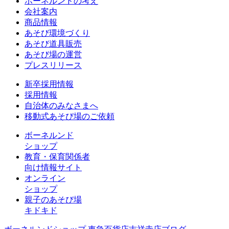
ボーネルンドの考え
会社案内
商品情報
あそび環境づくり
あそび道具販売
あそび場の運営
プレスリリース
新卒採用情報
採用情報
自治体のみなさまへ
移動式あそび場のご依頼
ボーネルンド
ショップ
教育・保育関係者
向け情報サイト
オンライン
ショップ
親子のあそび場
キドキド