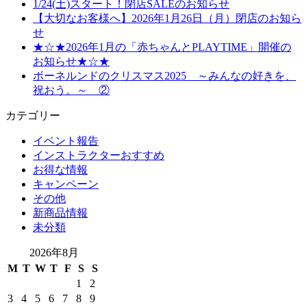
1/24(土)スタート！閉店SALEのお知らせ
【大切なお客様へ】2026年1月26日（月）閉店のお知ら
せ
★☆★2026年1月の「赤ちゃんとPLAYTIME」開催の
お知らせ★☆★
ボーネルンドのクリスマス2025 ～みんなの好きを、
祝おう。～ ②
カテゴリー
イベント報告
インストラクターおすすめ
お得な情報
キャンペーン
その他
新商品情報
未分類
2026年8月
M
T
W
T
F
S
S
1
2
3
4
5
6
7
8
9