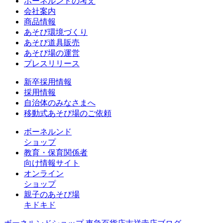
ボーネルンドの考え
会社案内
商品情報
あそび環境づくり
あそび道具販売
あそび場の運営
プレスリリース
新卒採用情報
採用情報
自治体のみなさまへ
移動式あそび場のご依頼
ボーネルンド
ショップ
教育・保育関係者
向け情報サイト
オンライン
ショップ
親子のあそび場
キドキド