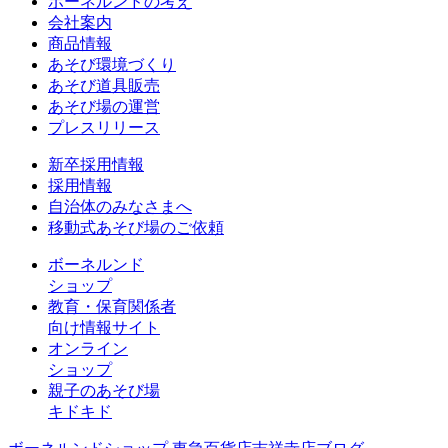
ボーネルンドの考え
会社案内
商品情報
あそび環境づくり
あそび道具販売
あそび場の運営
プレスリリース
新卒採用情報
採用情報
自治体のみなさまへ
移動式あそび場のご依頼
ボーネルンド
ショップ
教育・保育関係者
向け情報サイト
オンライン
ショップ
親子のあそび場
キドキド