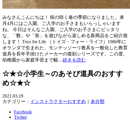
みなさんこんにちは！ 桜の咲く春の季節になりました。来
月4月にはご入園、ご入学のお子さまもいらっしゃいます
ね。 今日はそんなご入園、ご入学のお子さまにピッタリ
な、「数」や「形」を遊びながら楽しめる新商品をご紹介致
します！ Toys for Life （トイズ・フォー・ライフ）1986年に
オランダで生まれた、モンテッソーリ教具を一般化した教育
遊具を長年手掛けたメーカーの復刻シリーズです。この度、
幼稚園から家庭学習まで幅…
続きを読む
☆★☆小学生～のあそび道具のおすす
め☆★☆
2021.03.19
カテゴリー：
インストラクターおすすめ
｜
未分類
Facebook
Twitter