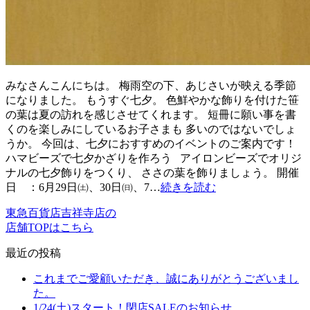
みなさんこんにちは。 梅雨空の下、あじさいが映える季節
になりました。 もうすぐ七夕。 色鮮やかな飾りを付けた笹
の葉は夏の訪れを感じさせてくれます。 短冊に願い事を書
くのを楽しみにしているお子さまも 多いのではないでしょ
うか。 今回は、七夕におすすめのイベントのご案内です！
ハマビーズで七夕かざりを作ろう アイロンビーズでオリジ
ナルの七夕飾りをつくり、 ささの葉を飾りましょう。 開催
日 ：6月29日㈯、30日㈰、7…
続きを読む
東急百貨店吉祥寺店の
店舗TOPはこちら
最近の投稿
これまでご愛顧いただき、誠にありがとうございまし
た。
1/24(土)スタート！閉店SALEのお知らせ