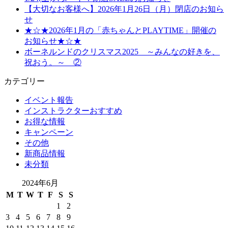
【大切なお客様へ】2026年1月26日（月）閉店のお知ら
せ
★☆★2026年1月の「赤ちゃんとPLAYTIME」開催の
お知らせ★☆★
ボーネルンドのクリスマス2025 ～みんなの好きを、
祝おう。～ ②
カテゴリー
イベント報告
インストラクターおすすめ
お得な情報
キャンペーン
その他
新商品情報
未分類
2024年6月
M
T
W
T
F
S
S
1
2
3
4
5
6
7
8
9