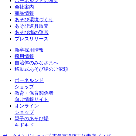
ボーネルンドの考え
会社案内
商品情報
あそび環境づくり
あそび道具販売
あそび場の運営
プレスリリース
新卒採用情報
採用情報
自治体のみなさまへ
移動式あそび場のご依頼
ボーネルンド
ショップ
教育・保育関係者
向け情報サイト
オンライン
ショップ
親子のあそび場
キドキド