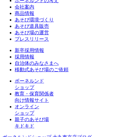
ボーネルンドの考え
会社案内
商品情報
あそび環境づくり
あそび道具販売
あそび場の運営
プレスリリース
新卒採用情報
採用情報
自治体のみなさまへ
移動式あそび場のご依頼
ボーネルンド
ショップ
教育・保育関係者
向け情報サイト
オンライン
ショップ
親子のあそび場
キドキド