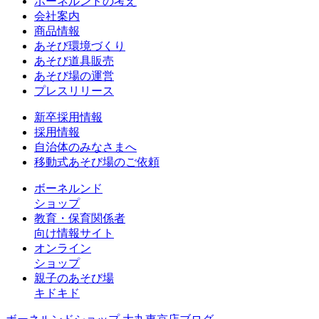
ボーネルンドの考え
会社案内
商品情報
あそび環境づくり
あそび道具販売
あそび場の運営
プレスリリース
新卒採用情報
採用情報
自治体のみなさまへ
移動式あそび場のご依頼
ボーネルンド
ショップ
教育・保育関係者
向け情報サイト
オンライン
ショップ
親子のあそび場
キドキド