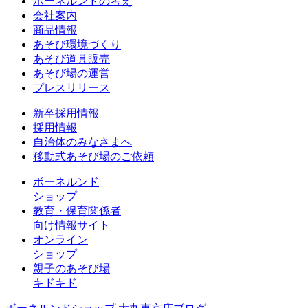
ボーネルンドの考え
会社案内
商品情報
あそび環境づくり
あそび道具販売
あそび場の運営
プレスリリース
新卒採用情報
採用情報
自治体のみなさまへ
移動式あそび場のご依頼
ボーネルンド
ショップ
教育・保育関係者
向け情報サイト
オンライン
ショップ
親子のあそび場
キドキド