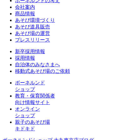
ボーネルンドの考え
会社案内
商品情報
あそび環境づくり
あそび道具販売
あそび場の運営
プレスリリース
新卒採用情報
採用情報
自治体のみなさまへ
移動式あそび場のご依頼
ボーネルンド
ショップ
教育・保育関係者
向け情報サイト
オンライン
ショップ
親子のあそび場
キドキド