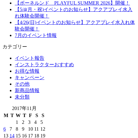
【ボーネルンド PLAYFUL SUMMER 2026】開催！
【5/4(月・祝)イベントのお知らせ】アクアプレイ水入
れ体験会開催！
【4/26(日)イベントのお知らせ】アクアプレイ水入れ体
験会開催！
7月のイベント情報
カテゴリー
イベント報告
インストラクターおすすめ
お得な情報
キャンペーン
その他
新商品情報
未分類
2017年11月
M
T
W
T
F
S
S
1
2
3
4
5
6
7
8
9
10
11
12
13
14
15
16
17
18
19