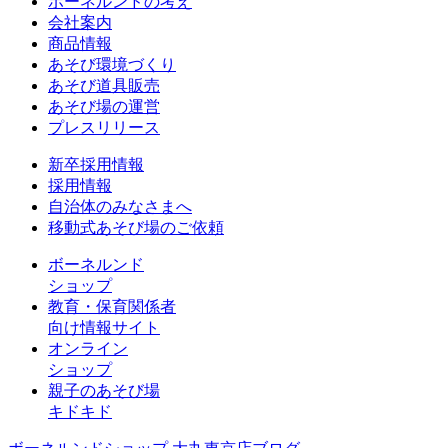
ボーネルンドの考え
会社案内
商品情報
あそび環境づくり
あそび道具販売
あそび場の運営
プレスリリース
新卒採用情報
採用情報
自治体のみなさまへ
移動式あそび場のご依頼
ボーネルンド
ショップ
教育・保育関係者
向け情報サイト
オンライン
ショップ
親子のあそび場
キドキド