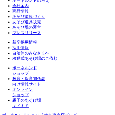
ボーネルンドの考え
会社案内
商品情報
あそび環境づくり
あそび道具販売
あそび場の運営
プレスリリース
新卒採用情報
採用情報
自治体のみなさまへ
移動式あそび場のご依頼
ボーネルンド
ショップ
教育・保育関係者
向け情報サイト
オンライン
ショップ
親子のあそび場
キドキド