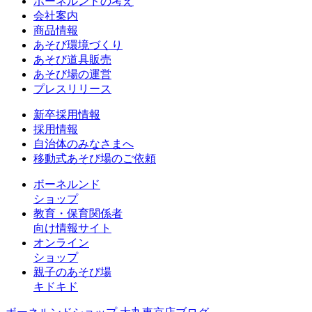
ボーネルンドの考え
会社案内
商品情報
あそび環境づくり
あそび道具販売
あそび場の運営
プレスリリース
新卒採用情報
採用情報
自治体のみなさまへ
移動式あそび場のご依頼
ボーネルンド
ショップ
教育・保育関係者
向け情報サイト
オンライン
ショップ
親子のあそび場
キドキド