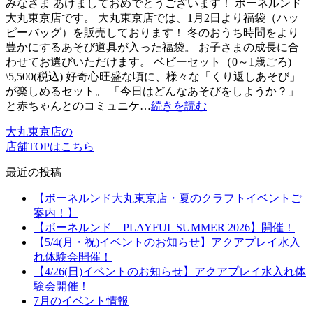
みなさま あけましておめでとうございます！ ボーネルンド
大丸東京店です。 大丸東京店では、1月2日より福袋（ハッ
ピーバッグ）を販売しております！ 冬のおうち時間をより
豊かにするあそび道具が入った福袋。 お子さまの成長に合
わせてお選びいただけます。 ベビーセット（0～1歳ごろ)
\5,500(税込) 好奇心旺盛な頃に、様々な「くり返しあそび」
が楽しめるセット。 「今日はどんなあそびをしようか？」
と赤ちゃんとのコミュニケ…
続きを読む
大丸東京店の
店舗TOPはこちら
最近の投稿
【ボーネルンド大丸東京店・夏のクラフトイベントご
案内！】
【ボーネルンド PLAYFUL SUMMER 2026】開催！
【5/4(月・祝)イベントのお知らせ】アクアプレイ水入
れ体験会開催！
【4/26(日)イベントのお知らせ】アクアプレイ水入れ体
験会開催！
7月のイベント情報