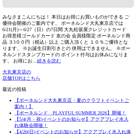
みなさまこんにちは！ 本日はお得にお買いものができる ご
優待会開催のご案内です。 ボーネルンド大丸東京店では
6/21(月)～6/27（日）の7日間 大丸松坂屋クレジットカード
お得意様ゴールドカード 友の会 会員様限定 ボーネルンド商
品 ３3００円（税込）以上 ご購入頂くと １０％ご優待とな
ります。 ※お誕生日割引きとの 併用はできません。 ※ボー
ネルンドスタンプカードの ポイント付与はお休みになりま
す。 お得にお…
続きを読む
大丸東京店の
店舗TOPはこちら
最近の投稿
【ボーネルンド大丸東京店・夏のクラフトイベントご
案内！】
【ボーネルンド PLAYFUL SUMMER 2026】開催！
【5/4(月・祝)イベントのお知らせ】アクアプレイ水入
れ体験会開催！
【4/26(日)イベントのお知らせ】アクアプレイ水入れ体