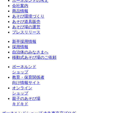
ボーネルンドの考え
会社案内
商品情報
あそび環境づくり
あそび道具販売
あそび場の運営
プレスリリース
新卒採用情報
採用情報
自治体のみなさまへ
移動式あそび場のご依頼
ボーネルンド
ショップ
教育・保育関係者
向け情報サイト
オンライン
ショップ
親子のあそび場
キドキド