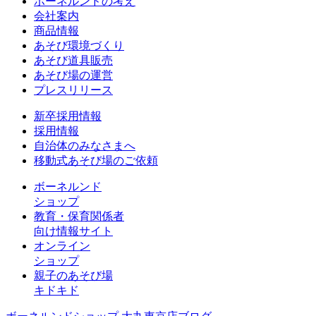
ボーネルンドの考え
会社案内
商品情報
あそび環境づくり
あそび道具販売
あそび場の運営
プレスリリース
新卒採用情報
採用情報
自治体のみなさまへ
移動式あそび場のご依頼
ボーネルンド
ショップ
教育・保育関係者
向け情報サイト
オンライン
ショップ
親子のあそび場
キドキド