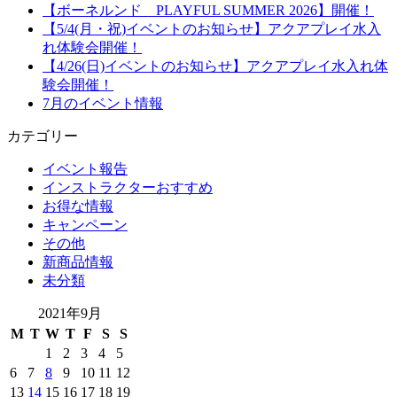
【ボーネルンド PLAYFUL SUMMER 2026】開催！
【5/4(月・祝)イベントのお知らせ】アクアプレイ水入
れ体験会開催！
【4/26(日)イベントのお知らせ】アクアプレイ水入れ体
験会開催！
7月のイベント情報
カテゴリー
イベント報告
インストラクターおすすめ
お得な情報
キャンペーン
その他
新商品情報
未分類
2021年9月
M
T
W
T
F
S
S
1
2
3
4
5
6
7
8
9
10
11
12
13
14
15
16
17
18
19