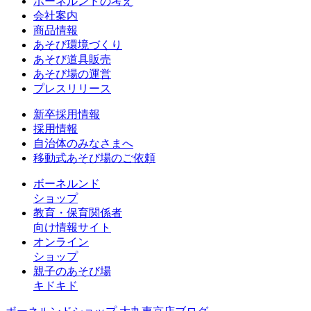
ボーネルンドの考え
会社案内
商品情報
あそび環境づくり
あそび道具販売
あそび場の運営
プレスリリース
新卒採用情報
採用情報
自治体のみなさまへ
移動式あそび場のご依頼
ボーネルンド
ショップ
教育・保育関係者
向け情報サイト
オンライン
ショップ
親子のあそび場
キドキド