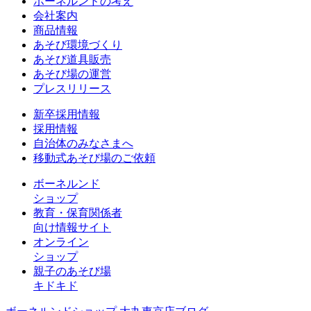
ボーネルンドの考え
会社案内
商品情報
あそび環境づくり
あそび道具販売
あそび場の運営
プレスリリース
新卒採用情報
採用情報
自治体のみなさまへ
移動式あそび場のご依頼
ボーネルンド
ショップ
教育・保育関係者
向け情報サイト
オンライン
ショップ
親子のあそび場
キドキド