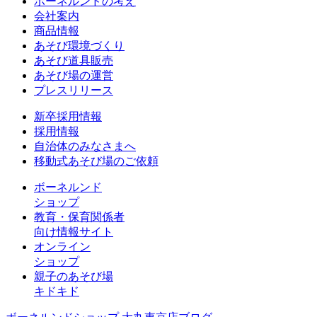
ボーネルンドの考え
会社案内
商品情報
あそび環境づくり
あそび道具販売
あそび場の運営
プレスリリース
新卒採用情報
採用情報
自治体のみなさまへ
移動式あそび場のご依頼
ボーネルンド
ショップ
教育・保育関係者
向け情報サイト
オンライン
ショップ
親子のあそび場
キドキド