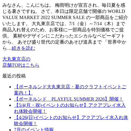
みなさん、こんにちは。 梅雨明けが宣言され、毎日夏を感
じる暑さですね。 さて、本日は限定店舗で開催の WORLD
VALUE MARKET 2022 SUMMER SALE の一部商品をご紹介
いたします。 大丸東京店では、7/1（金）～7/14（木）まで
商品入れ替えのため、お客様に一部商品を特別価格でご提
供。 素材やデザインにこだわったエシカルなベビーギフト
から、 あそび盛り世代の定番のあそび道具まで 「世界中か
ら…
続きを読む
大丸東京店の
店舗TOPはこちら
最近の投稿
【ボーネルンド大丸東京店・夏のクラフトイベントご
案内！】
【ボーネルンド PLAYFUL SUMMER 2026】開催！
【5/4(月・祝)イベントのお知らせ】アクアプレイ水入
れ体験会開催！
【4/26(日)イベントのお知らせ】アクアプレイ水入れ体
験会開催！
7月のイベント情報